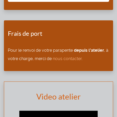
Frais de port
Pour le renvoi de votre parapente
depuis l'atelier
, à
votre charge, merci de
nous contacter
.
Video atelier