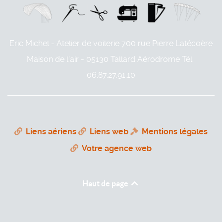
Eric Michel - Atelier de voilerie
700 rue Pierre Latécoère
Maison de l'air - 05130 Tallard Aérodrome
Tél :
06.87.27.91.10
Liens aériens
Liens web
Mentions légales
Votre agence web
Haut de page